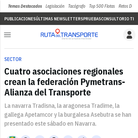
Temas Destacados
Legislación
Tacógrafo
Top 500 Flotas
Retos Del 
PUBLICACIONES
ÚLTIMAS NEWSLETTERS
PRUEBAS
CONSULTORIO TÉC
SECTOR
Cuatro asociaciones regionales
crean la federación Pymetrans-
Alianza del Transporte
La navarra Tradisna, la aragonesa Tradime, la
gallega Apetamcor y la burgalesa Asebutra se han
presentado este sábado en Navarra.