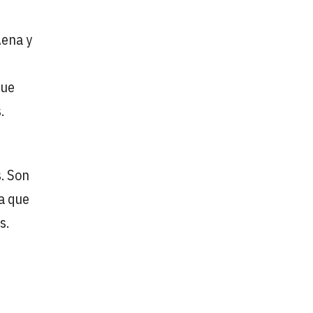
Aena y
que
.
s. Son
ia que
as.