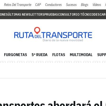
Retos Del Transporte
CAP
Conductores
Sucesos
Blogs
Vídeos
IONES
ÚLTIMAS NEWSLETTERS
PRUEBAS
CONSULTORIO TÉCNICO
DESCAR
FURGONETAS
5º RUEDA
FLOTAS
MULTIMODAL
SUPP
ransportes abordará el