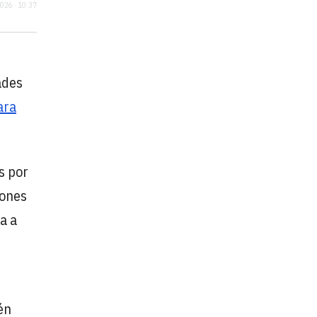
2026 · 10:37
ades
ara
s por
iones
a a
én