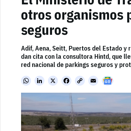
otros organismos 
seguros
Adif, Aena, Seitt, Puertos del Estado 
dan cita con la consultora Hintd, que l
red nacional de parkings seguros y pro
WhatsApp
LinkedIn
X
Facebook
Copy
Email
Link