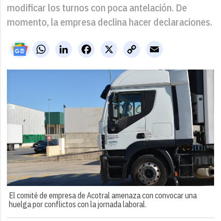
modificar los turnos con poca antelación. De
momento, la empresa declina hacer declaraciones.
WhatsApp
LinkedIn
Facebook
X
Copy
Email
Link
El comité de empresa de Acotral amenaza con convocar una
huelga por conflictos con la jornada laboral.