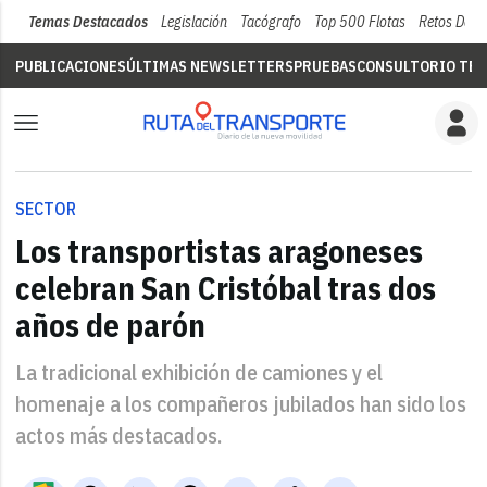
Temas Destacados
Legislación
Tacógrafo
Top 500 Flotas
Retos Del 
PUBLICACIONES
ÚLTIMAS NEWSLETTERS
PRUEBAS
CONSULTORIO TÉC
SECTOR
Los transportistas aragoneses
celebran San Cristóbal tras dos
años de parón
La tradicional exhibición de camiones y el
homenaje a los compañeros jubilados han sido los
actos más destacados.