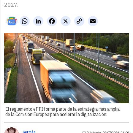
2027.
WhatsApp
LinkedIn
Facebook
X
Copy
Email
Link
El reglamento eFTI forma parte de la estrategia más amplia
de la Comisión Europea para acelerar la digitalización.
Germán
Publicado: 09/07/2026 ·
16:00