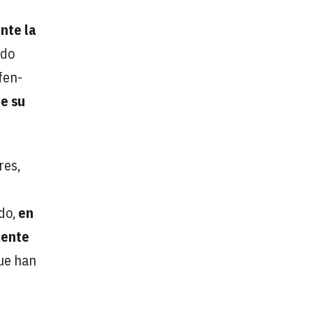
nte la
ado
fen-
de su
res,
ido,
en
mente
que han