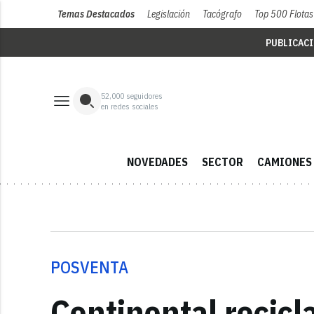
Temas Destacados
Legislación
Tacógrafo
Top 500 Flotas
PUBLICAC
52,000
seguidores
en redes sociales
NOVEDADES
SECTOR
CAMIONES
POSVENTA
Continental recicl