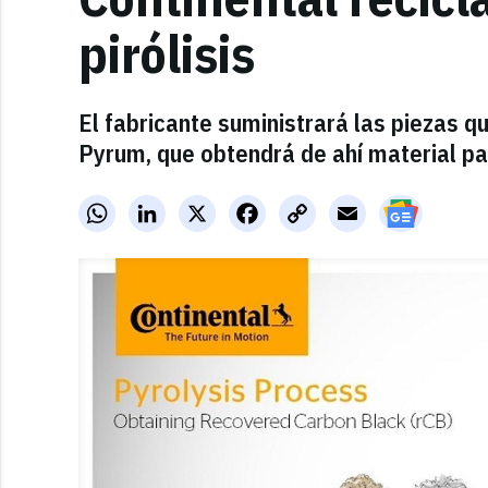
pirólisis
El fabricante suministrará las piezas qu
Pyrum, que obtendrá de ahí material p
WhatsApp
LinkedIn
X
Facebook
Copy
Email
Link