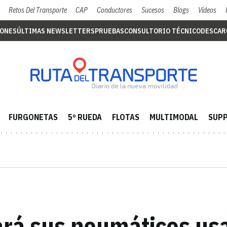
Retos Del Transporte
CAP
Conductores
Sucesos
Blogs
Vídeos
IONES
ÚLTIMAS NEWSLETTERS
PRUEBAS
CONSULTORIO TÉCNICO
DESCAR
FURGONETAS
5º RUEDA
FLOTAS
MULTIMODAL
SUPP
ará sus neumáticos usa