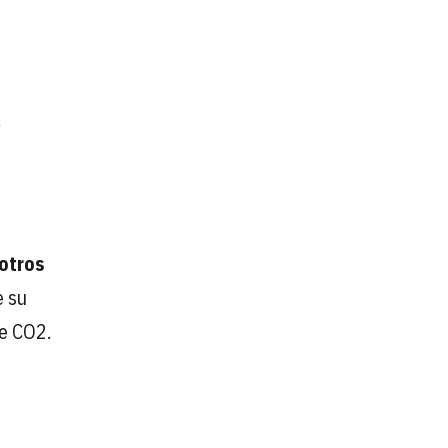
,
 otros
e su
de CO2.