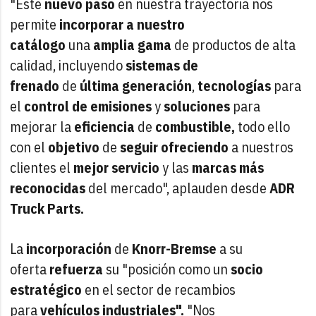
"Este
nuevo paso
en nuestra trayectoria nos
permite
incorporar a nuestro
catálogo
una
amplia gama
de productos de alta
calidad, incluyendo
sistemas de
frenado
de
última generación
,
tecnologías
para
el
control de emisiones
y
soluciones
para
mejorar la
eficiencia
de
combustible,
todo ello
con el
objetivo
de
seguir ofreciendo
a nuestros
clientes el
mejor
servicio
y las
marcas
más
reconocidas
del mercado", aplauden desde
ADR
Truck Parts.
La
incorporación
de
Knorr-Bremse
a su
oferta
refuerza
su "posición como un
socio
estratégico
en el sector de recambios
para
vehículos industriales".
"Nos