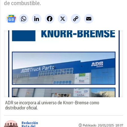
de combustible.
WhatsApp
LinkedIn
Facebook
X
Copy
Email
Link
ADR se incorpora al universo de Knorr-Bremse como
distribuidor oficial.
Redacción
Publicado: 20/01/2025 ·
18:07
Ruta del