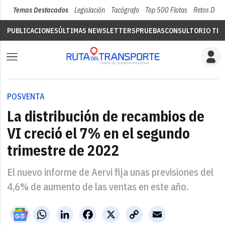
Temas Destacados
Legislación
Tacógrafo
Top 500 Flotas
Retos Del 
PUBLICACIONES
ÚLTIMAS NEWSLETTERS
PRUEBAS
CONSULTORIO TÉC
POSVENTA
La distribución de recambios de
VI creció el 7% en el segundo
trimestre de 2022
El nuevo informe de Aervi fija unas previsiones del
4,6% de aumento de las ventas en este año.
WhatsApp
LinkedIn
Facebook
X
Copy
Email
Link