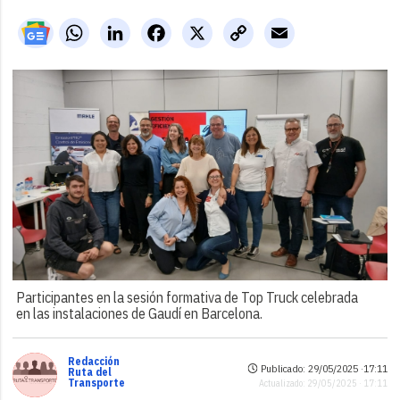
WhatsApp
LinkedIn
Facebook
X
Copy
Email
Link
Participantes en la sesión formativa de Top Truck celebrada
en las instalaciones de Gaudí en Barcelona.
Redacción
Publicado: 29/05/2025 ·
17:11
Ruta del
Transporte
Actualizado: 29/05/2025 · 17:11