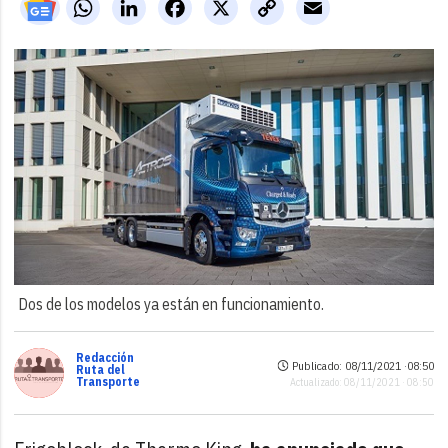
WhatsApp
LinkedIn
Facebook
X
Copy
Email
Link
Dos de los modelos ya están en funcionamiento.
Redacción
Publicado: 08/11/2021 ·
08:50
Ruta del
Transporte
Actualizado: 08/11/2021 · 08:50