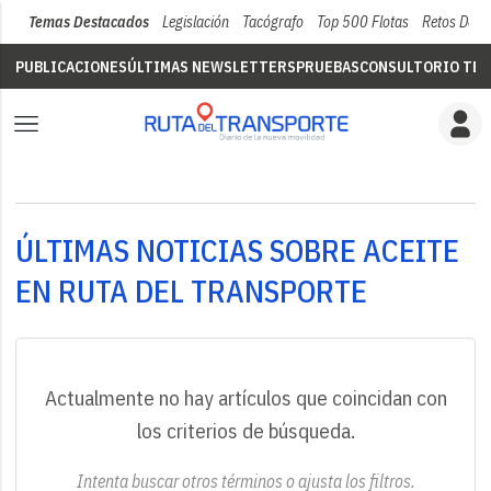
Temas Destacados
Legislación
Tacógrafo
Top 500 Flotas
Retos Del 
PUBLICACIONES
ÚLTIMAS NEWSLETTERS
PRUEBAS
CONSULTORIO TÉC
ÚLTIMAS NOTICIAS SOBRE ACEITE
EN RUTA DEL TRANSPORTE
Actualmente no hay artículos que coincidan con
los criterios de búsqueda.
Intenta buscar otros términos o ajusta los filtros.