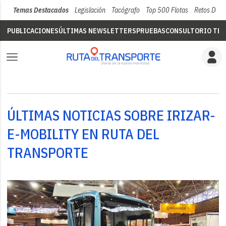
Temas Destacados
Legislación
Tacógrafo
Top 500 Flotas
Retos Del 
PUBLICACIONES
ÚLTIMAS NEWSLETTERS
PRUEBAS
CONSULTORIO TÉC
ÚLTIMAS NOTICIAS SOBRE IRIZAR-
E-MOBILITY EN RUTA DEL
TRANSPORTE