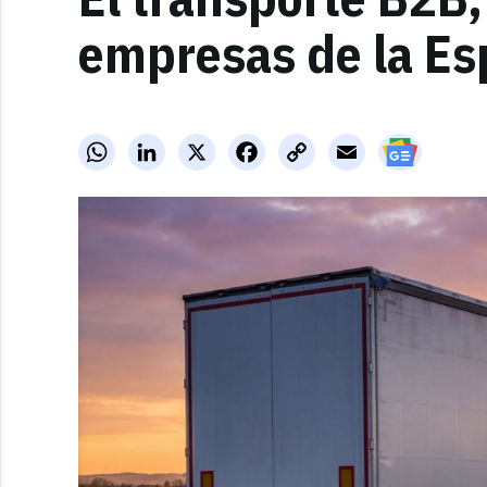
empresas de la Es
WhatsApp
LinkedIn
X
Facebook
Copy
Email
Link