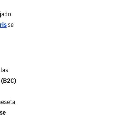
jado
ris
se
 las
l (B2C)
meseta
 se