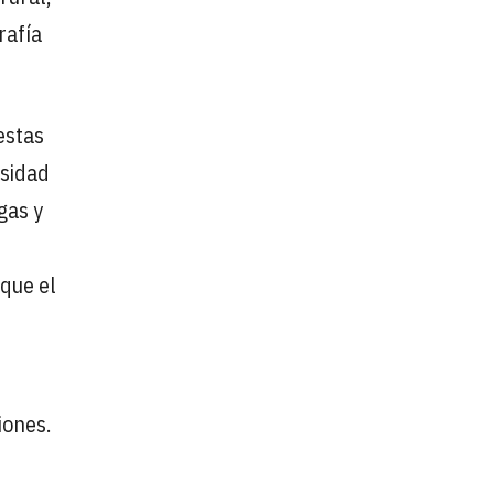
rafía
estas
esidad
gas y
 que el
iones.