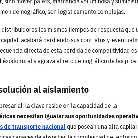
lar, sino mover palets, mercancía voluminosa y suminist
olumen demográfico, son logísticamente complejas.
us distribuidores los mismos tiempos de respuesta que 
 capital, acabará perdiendo sus contratos y, eventual
secuencia directa de esta pérdida de competitividad es
l éxodo rural y agrava el reto demográfico de las prov
solución al aislamiento
resarial, la clave reside en la capacidad de la
éricas necesitan igualar sus oportunidades operati
 de transporte nacional
que posean una alta capilar
nicas capaces de absorber la complejidad del entorno 