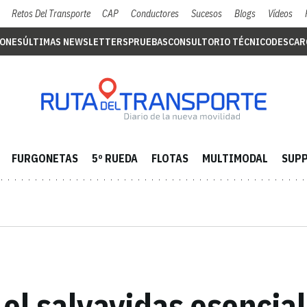
Retos Del Transporte
CAP
Conductores
Sucesos
Blogs
Vídeos
IONES
ÚLTIMAS NEWSLETTERS
PRUEBAS
CONSULTORIO TÉCNICO
DESCAR
FURGONETAS
5º RUEDA
FLOTAS
MULTIMODAL
SUPP
 el salvavidas esencial