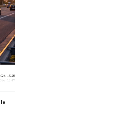
026 ·
15:45
2026 · 15:47
ste