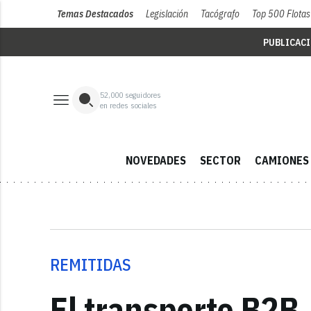
Temas Destacados
Legislación
Tacógrafo
Top 500 Flotas
PUBLICAC
52,000
seguidores
en redes sociales
NOVEDADES
SECTOR
CAMIONES
REMITIDAS
El transporte B2B,