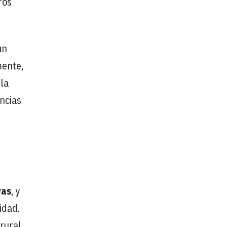
ros
un
mente,
 la
incias
vas
, y
idad.
rural,