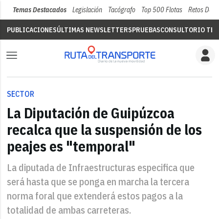
Temas Destacados
Legislación
Tacógrafo
Top 500 Flotas
Retos Del 
PUBLICACIONES
ÚLTIMAS NEWSLETTERS
PRUEBAS
CONSULTORIO TÉC
SECTOR
La Diputación de Guipúzcoa
recalca que la suspensión de los
peajes es "temporal"
La diputada de Infraestructuras especifica que
será hasta que se ponga en marcha la tercera
norma foral que extenderá estos pagos a la
totalidad de ambas carreteras.