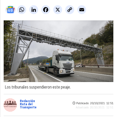
WhatsApp
LinkedIn
Facebook
X
Copy
Email
Link
Los tribunales suspendieron este peaje.
Redacción
Publicado: 20/10/2021 ·
12:51
Ruta del
Transporte
Actualizado: 20/10/2021 · 12:51