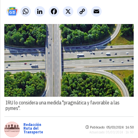
WhatsApp
LinkedIn
Facebook
X
Copy
Email
Link
IRU lo considera una medida "pragmática y favorable a las
pymes".
Redacción
Publicado: 05/03/2024 ·
16:50
Ruta del
Transporte
Actualizado: 05/03/2024 · 16:50