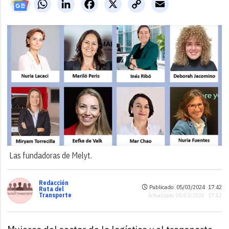
WhatsApp
LinkedIn
Facebook
X
Copy
Email
Link
Las fundadoras de Melyt.
Redacción
Publicado: 05/03/2024 ·
17:42
Ruta del
Transporte
Actualizado: 05/03/2024 · 17:42