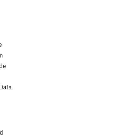
e
on
 de
Data.
ad