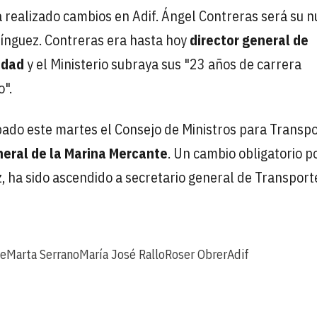
a realizado cambios en Adif. Ángel Contreras será su 
mínguez. Contreras era hasta hoy
director general de
idad
y el Ministerio subraya sus "23 años de carrera
o".
ado este martes el Consejo de Ministros para Transp
eral de la Marina Mercante
. Un cambio obligatorio 
z, ha sido ascendido a secretario general de Transport
te
Marta Serrano
María José Rallo
Roser Obrer
Adif