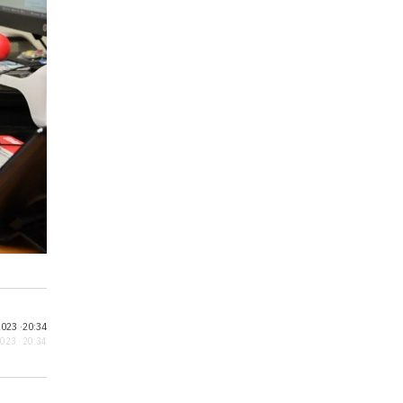
023 ·
20:34
2023 · 20:34