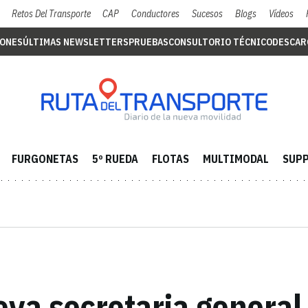
Retos Del Transporte
CAP
Conductores
Sucesos
Blogs
Vídeos
IONES
ÚLTIMAS NEWSLETTERS
PRUEBAS
CONSULTORIO TÉCNICO
DESCAR
FURGONETAS
5º RUEDA
FLOTAS
MULTIMODAL
SUPP
eva secretaria general