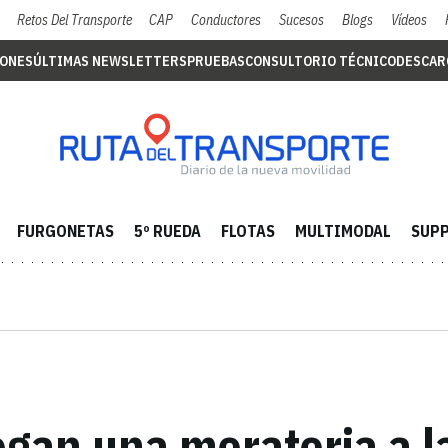
Retos Del Transporte
CAP
Conductores
Sucesos
Blogs
Vídeos
IONES
ÚLTIMAS NEWSLETTERS
PRUEBAS
CONSULTORIO TÉCNICO
DESCAR
FURGONETAS
5º RUEDA
FLOTAS
MULTIMODAL
SUPP
gan una moratoria a l