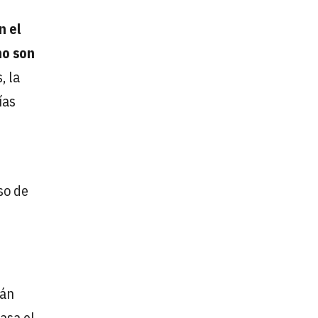
n el
no son
, la
ías
so de
tán
asa el