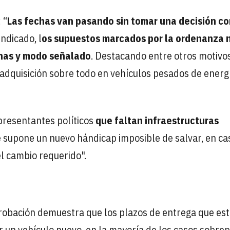
 “
Las fechas van pasando sin tomar una decisión co
ndicado, l
os supuestos marcados por la ordenanza 
echas y modo señalado
. Destacando entre otros motivos
 adquisición sobre todo en vehículos pesados de energ
presentantes políticos
que faltan infraestructuras
 supone un nuevo hándicap imposible de salvar, en ca
el cambio requerido".
probación demuestra que los plazos de entrega que es
r un vehículo nuevo, en la mayoría de los casos sobrep