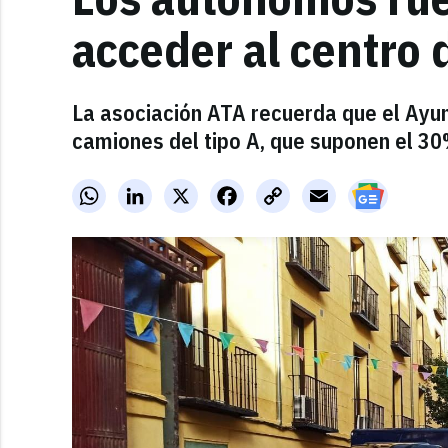
acceder al centro 
La asociación ATA recuerda que el Ayun
camiones del tipo A, que suponen el 30%
WhatsApp
LinkedIn
X
Facebook
Copy
Email
Link