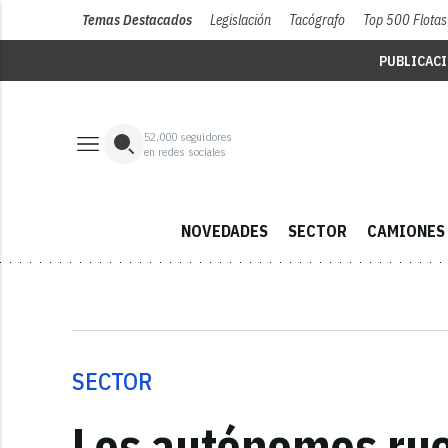
Temas Destacados
Legislación
Tacógrafo
Top 500 Flotas
PUBLICAC
52,000
seguidores
en redes sociales
NOVEDADES
SECTOR
CAMIONES
SECTOR
Los autónomos rue