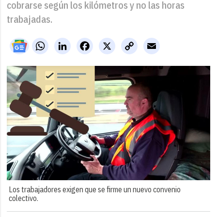
cobrarse según los kilómetros y no las horas
trabajadas.
WhatsApp
LinkedIn
Facebook
X
Copy
Email
Link
Los trabajadores exigen que se firme un nuevo convenio
colectivo.