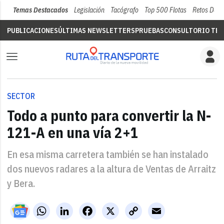
Temas Destacados
Legislación
Tacógrafo
Top 500 Flotas
Retos Del 
PUBLICACIONES
ÚLTIMAS NEWSLETTERS
PRUEBAS
CONSULTORIO TÉC
SECTOR
Todo a punto para convertir la N-
121-A en una vía 2+1
En esa misma carretera también se han instalado
dos nuevos radares a la altura de Ventas de Arraitz
y Bera.
WhatsApp
LinkedIn
Facebook
X
Copy
Email
Link