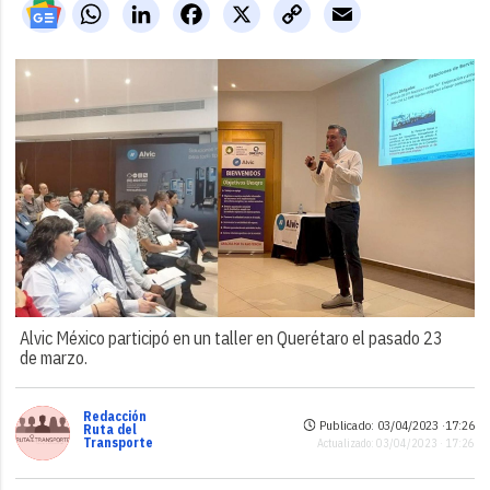
WhatsApp
LinkedIn
Facebook
X
Copy
Email
Link
Alvic México participó en un taller en Querétaro el pasado 23
de marzo.
Redacción
Publicado: 03/04/2023 ·
17:26
Ruta del
Transporte
Actualizado: 03/04/2023 · 17:26