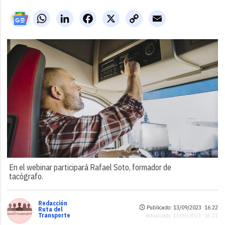
WhatsApp
LinkedIn
Facebook
X
Copy
Email
Link
En el webinar participará Rafael Soto, formador de
tacógrafo.
Redacción
Publicado: 13/09/2023 ·
16:22
Ruta del
Transporte
Actualizado: 13/09/2023 · 16:22