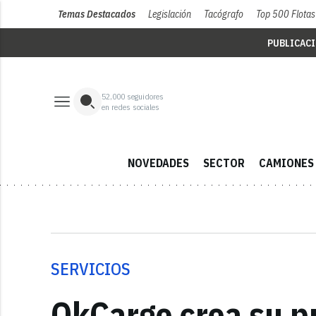
Temas Destacados
Legislación
Tacógrafo
Top 500 Flotas
PUBLICAC
52,000
seguidores
en redes sociales
NOVEDADES
SECTOR
CAMIONES
SERVICIOS
OkCargo crea su pr