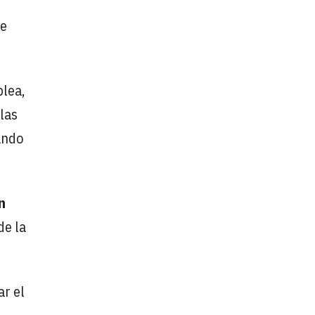
ue
plea,
las
ando
n
de la
ar el