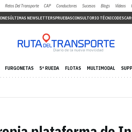
Retos Del Transporte
CAP
Conductores
Sucesos
Blogs
Vídeos
IONES
ÚLTIMAS NEWSLETTERS
PRUEBAS
CONSULTORIO TÉCNICO
DESCAR
FURGONETAS
5º RUEDA
FLOTAS
MULTIMODAL
SUPP
opia plataforma de In