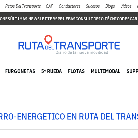
Retos Del Transporte
CAP
Conductores
Sucesos
Blogs
Vídeos
IONES
ÚLTIMAS NEWSLETTERS
PRUEBAS
CONSULTORIO TÉCNICO
DESCAR
FURGONETAS
5º RUEDA
FLOTAS
MULTIMODAL
SUPP
ORRO-ENERGETICO EN RUTA DEL TRA