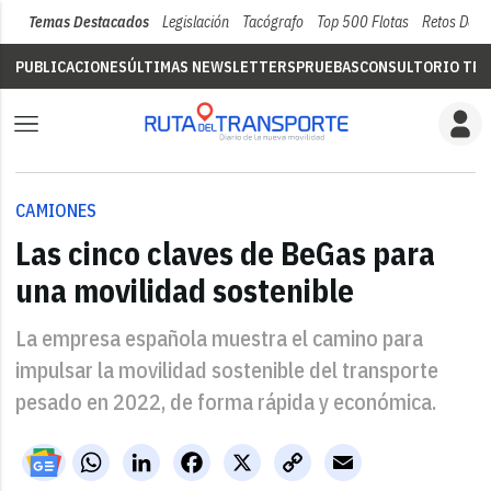
Temas Destacados
Legislación
Tacógrafo
Top 500 Flotas
Retos Del 
PUBLICACIONES
ÚLTIMAS NEWSLETTERS
PRUEBAS
CONSULTORIO TÉC
CAMIONES
Las cinco claves de BeGas para
una movilidad sostenible
La empresa española muestra el camino para
impulsar la movilidad sostenible del transporte
pesado en 2022, de forma rápida y económica.
WhatsApp
LinkedIn
Facebook
X
Copy
Email
Link