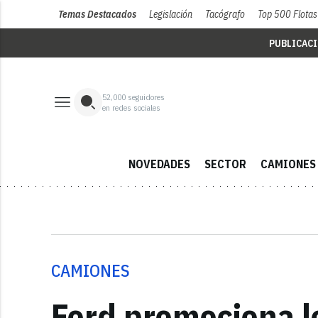
Temas Destacados
Legislación
Tacógrafo
Top 500 Flotas
PUBLICAC
52,000
seguidores
en redes sociales
NOVEDADES
SECTOR
CAMIONES
CAMIONES
Ford promociona l