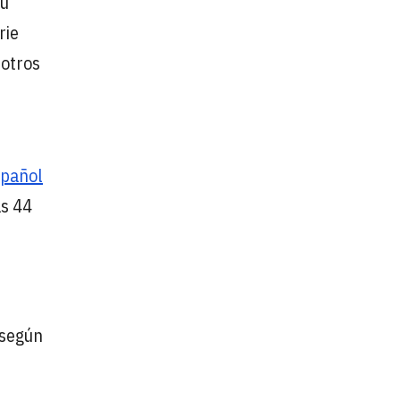
su
rie
 otros
spañol
as 44
 según