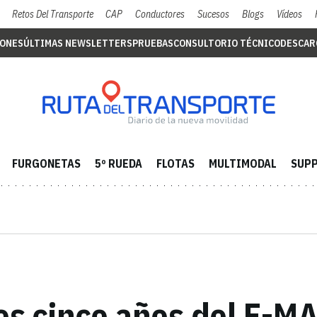
Retos Del Transporte
CAP
Conductores
Sucesos
Blogs
Vídeos
IONES
ÚLTIMAS NEWSLETTERS
PRUEBAS
CONSULTORIO TÉCNICO
DESCAR
FURGONETAS
5º RUEDA
FLOTAS
MULTIMODAL
SUPP
os cinco años del F-M