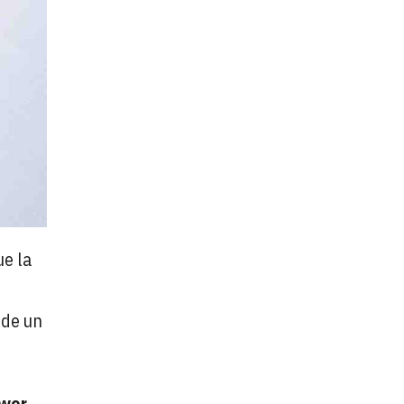
ue la
 de un
wer.