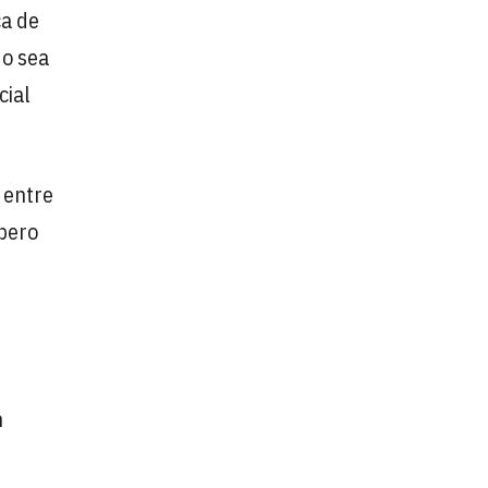
ca de
do sea
cial
 entre
 pero
n