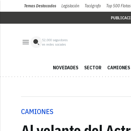
Temas Destacados
Legislación
Tacógrafo
Top 500 Flotas
PUBLICAC
52,000
seguidores
en redes sociales
NOVEDADES
SECTOR
CAMIONES
CAMIONES
Al volante del Act