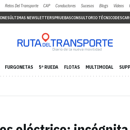
Retos Del Transporte
CAP
Conductores
Sucesos
Blogs
Vídeos
IONES
ÚLTIMAS NEWSLETTERS
PRUEBAS
CONSULTORIO TÉCNICO
DESCAR
FURGONETAS
5º RUEDA
FLOTAS
MULTIMODAL
SUPP
ros eléctrico: incógnit