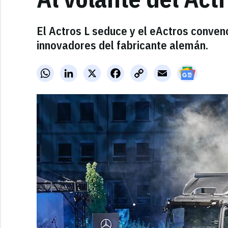
El Actros L seduce y el eActros conve
innovadores del fabricante alemán.
WhatsApp
LinkedIn
X
Facebook
Copy
Email
Link