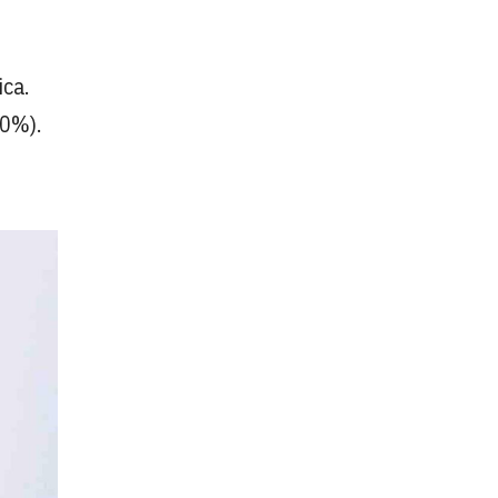
ca.
00%).