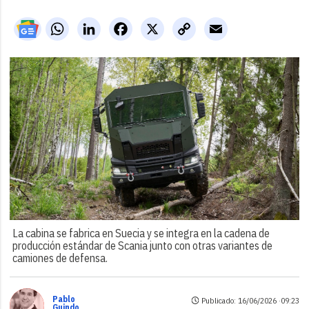
WhatsApp
LinkedIn
Facebook
X
Copy
Email
Link
La cabina se fabrica en Suecia y se integra en la cadena de
producción estándar de Scania junto con otras variantes de
camiones de defensa.
Pablo
Publicado: 16/06/2026 ·
09:23
Guindo