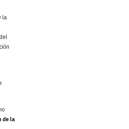
 la
 del
ción
e
mo
 de la