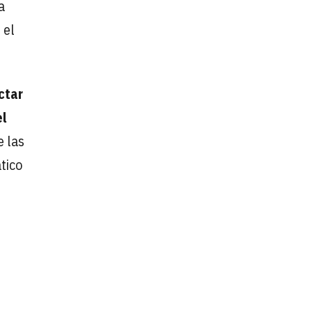
a
 el
ctar
el
e las
tico
l