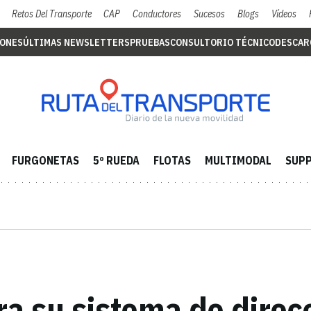
Retos Del Transporte
CAP
Conductores
Sucesos
Blogs
Vídeos
IONES
ÚLTIMAS NEWSLETTERS
PRUEBAS
CONSULTORIO TÉCNICO
DESCAR
FURGONETAS
5º RUEDA
FLOTAS
MULTIMODAL
SUPP
ra su sistema de direc