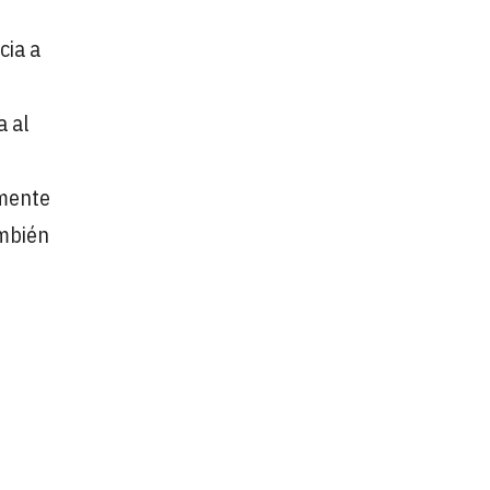
cia a
a al
emente
ambién