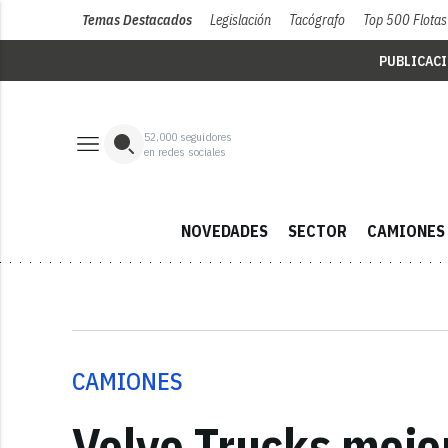
Temas Destacados
Legislación
Tacógrafo
Top 500 Flotas
PUBLICAC
52,000
seguidores
en redes sociales
NOVEDADES
SECTOR
CAMIONES
CAMIONES
Volvo Trucks mejo