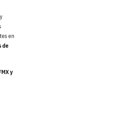
y
s
tes en
s de
 FMX y