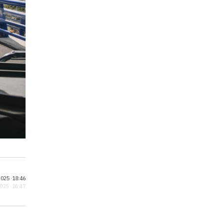
025 ·
18:46
2025 · 18:47