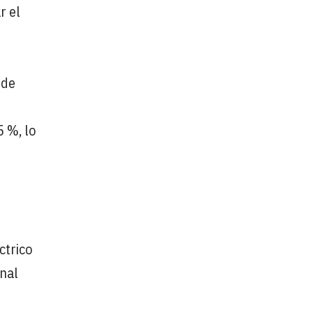
r el
 de
5 %, lo
ctrico
onal