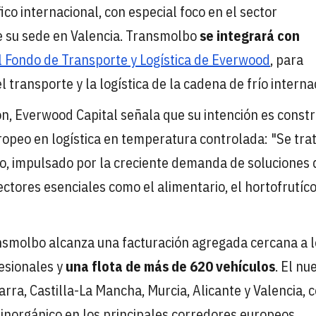
ico internacional, con especial foco en el sector
de su sede en Valencia. Transmolbo
se integrará con
l Fondo de Transporte y Logística de Everwood
, para
transporte y la logística de la cadena de frío interna
n, Everwood Capital señala que su intención es constru
ropeo en logística en temperatura controlada: "Se tra
o, impulsado por la creciente demanda de soluciones 
ctores esenciales como el alimentario, el hortofrutíco
nsmolbo alcanza una facturación agregada cercana a l
esionales y
una flota de más de 620 vehículos
. El nu
ra, Castilla-La Mancha, Murcia, Alicante y Valencia, 
inorgánico en los principales corredores europeos.