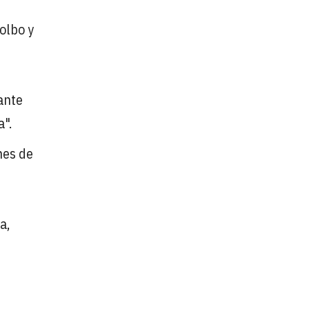
olbo y
ante
a".
nes de
a,