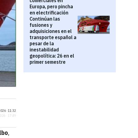
comerciales en
Europa, pero pincha
en electrificación
Continúan las
fusiones y
adquisiciones en el
transporte español a
pesar de la
inestabilidad
geopolítica: 26 en el
primer semestre
026 ·
11:32
2026 · 17:49
lbo
,