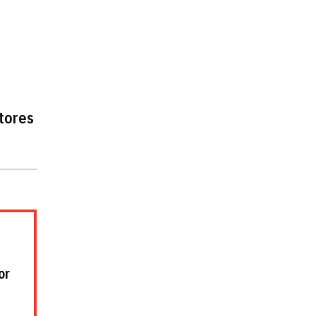
tores
or