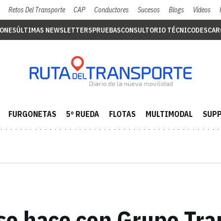
Retos Del Transporte
CAP
Conductores
Sucesos
Blogs
Vídeos
IONES
ÚLTIMAS NEWSLETTERS
PRUEBAS
CONSULTORIO TÉCNICO
DESCAR
FURGONETAS
5º RUEDA
FLOTAS
MULTIMODAL
SUPP
se hace con Grupo Tra