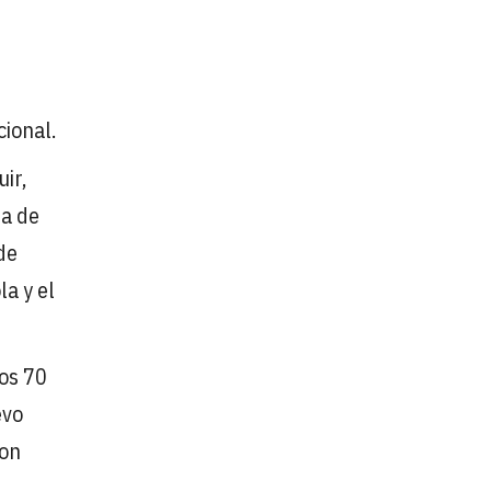
cional.
ir,
ta de
de
la y el
os 70
evo
con