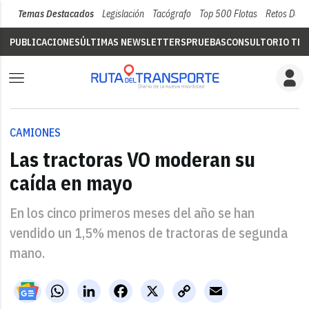
Temas Destacados
Legislación
Tacógrafo
Top 500 Flotas
Retos Del 
PUBLICACIONES
ÚLTIMAS NEWSLETTERS
PRUEBAS
CONSULTORIO TÉC
CAMIONES
Las tractoras VO moderan su
caída en mayo
En los cinco primeros meses del año se han
vendido un 1,5% menos de tractoras de segunda
mano.
WhatsApp
LinkedIn
Facebook
X
Copy
Email
Link