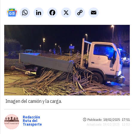
WhatsApp
LinkedIn
Facebook
X
Copy
Email
Link
Imagen del camión y la carga.
Redacción
Publicado: 18/02/2025 ·
17:51
Ruta del
Transporte
Actualizado: 19/02/2025 · 12:03