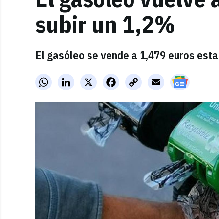
subir un 1,2%
El gasóleo se vende a 1,479 euros est
WhatsApp
LinkedIn
X
Facebook
Copy
Email
Link