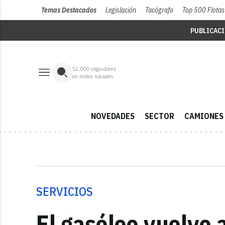
Temas Destacados
Legislación
Tacógrafo
Top 500 Flotas
PUBLICAC
52,000
seguidores
en redes sociales
NOVEDADES
SECTOR
CAMIONES
SERVICIOS
El gasóleo vuelve 