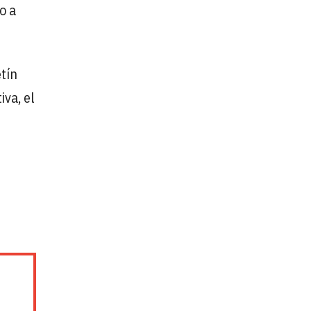
o a
etín
iva, el