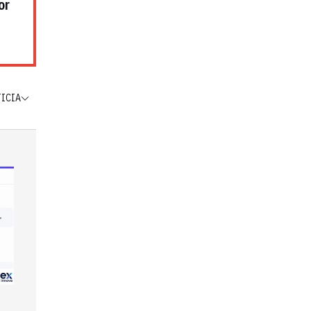
or
TICIA