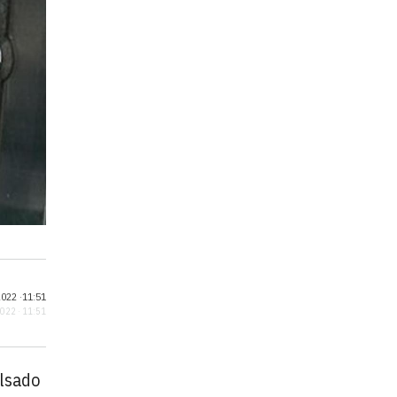
022 ·
11:51
2022 · 11:51
ulsado