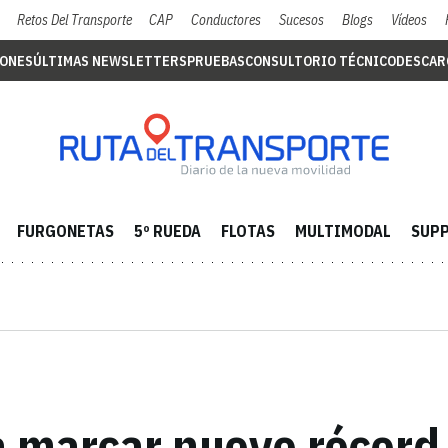
Retos Del Transporte
CAP
Conductores
Sucesos
Blogs
Vídeos
IONES
ÚLTIMAS NEWSLETTERS
PRUEBAS
CONSULTORIO TÉCNICO
DESCAR
FURGONETAS
5º RUEDA
FLOTAS
MULTIMODAL
SUPP
a marcar nuevo récord 