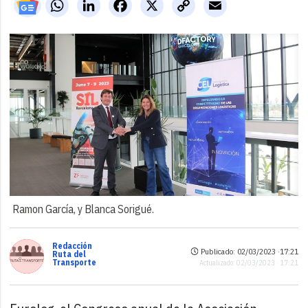
WhatsApp
LinkedIn
Facebook
X
Copy
Email
Link
Ramon García, y Blanca Sorigué.
Redacción
Publicado: 02/03/2023 ·
17:21
Ruta del
Transporte
Actualizado: 02/03/2023 · 17:21