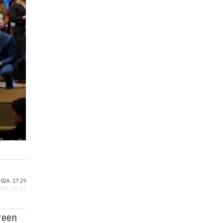
026 ·
17:29
2026 · 00:12
Green