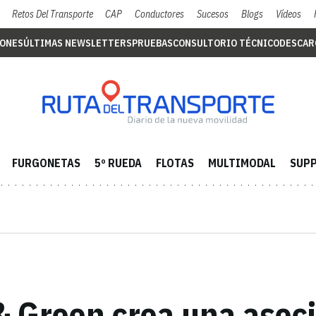
Retos Del Transporte
CAP
Conductores
Sucesos
Blogs
Vídeos
IONES
ÚLTIMAS NEWSLETTERS
PRUEBAS
CONSULTORIO TÉCNICO
DESCAR
FURGONETAS
5º RUEDA
FLOTAS
MULTIMODAL
SUPP
 & Green crea una asoc