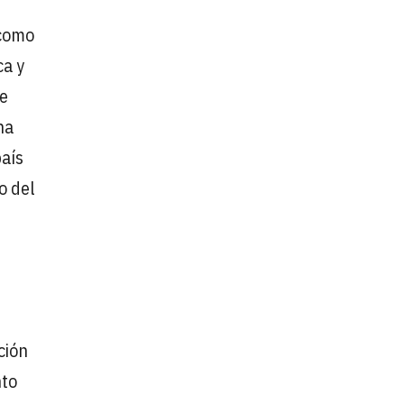
 como
ca y
de
ha
país
o del
ción
nto