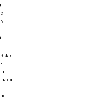
y
la
in
n
 dotar
 su
va
rama en
omo