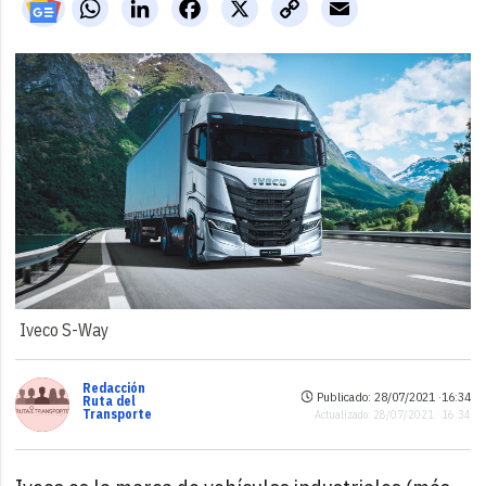
WhatsApp
LinkedIn
Facebook
X
Copy
Email
Link
Iveco S-Way
Redacción
Publicado: 28/07/2021 ·
16:34
Ruta del
Transporte
Actualizado: 28/07/2021 · 16:34