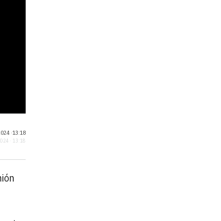
024 ·
13:18
2024 · 13:18
mión