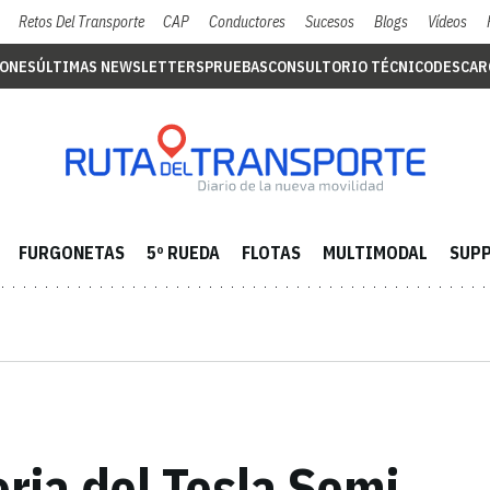
Retos Del Transporte
CAP
Conductores
Sucesos
Blogs
Vídeos
IONES
ÚLTIMAS NEWSLETTERS
PRUEBAS
CONSULTORIO TÉCNICO
DESCAR
FURGONETAS
5º RUEDA
FLOTAS
MULTIMODAL
SUPP
ria del Tesla Semi