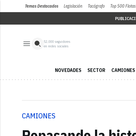
Temas Destacados
Legislación
Tacógrafo
Top 500 Flotas
PUBLICAC
52,000
seguidores
en redes sociales
NOVEDADES
SECTOR
CAMIONES
CAMIONES
Repasando la histo