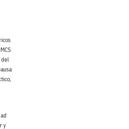
ricos
r MCS
 del
pausa
tico,
dad
r y