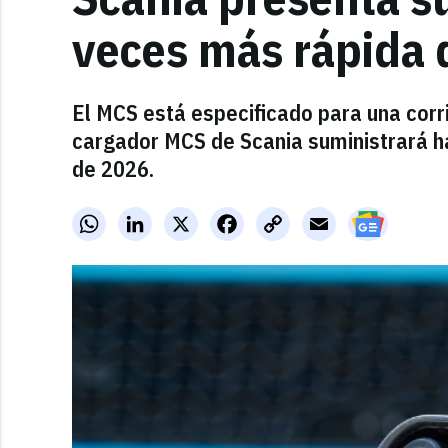
veces más rápida 
El MCS está especificado para una corr
cargador MCS de Scania suministrará ha
de 2026.
WhatsApp
LinkedIn
X
Facebook
Copy
Email
Link