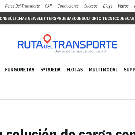
Retos Del Transporte
CAP
Conductores
Sucesos
Blogs
Vídeos
IONES
ÚLTIMAS NEWSLETTERS
PRUEBAS
CONSULTORIO TÉCNICO
DESCAR
FURGONETAS
5º RUEDA
FLOTAS
MULTIMODAL
SUPP
u solución de carga co