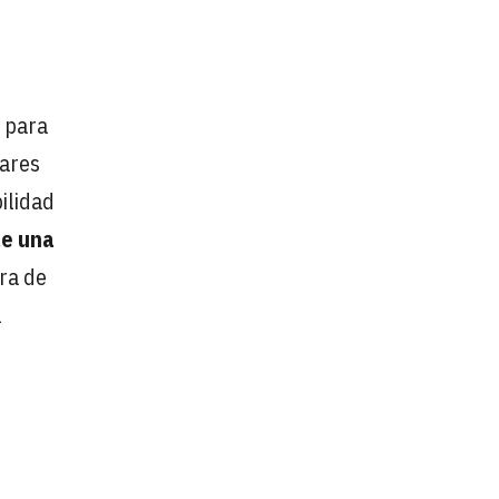
para
dares
bilidad
le una
ra de
l