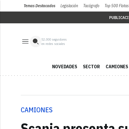
Temas Destacados
Legislación
Tacógrafo
Top 500 Flotas
PUBLICAC
52,000
seguidores
en redes sociales
NOVEDADES
SECTOR
CAMIONES
CAMIONES
Scania presenta s