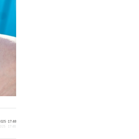
025 ·
17:48
2025 · 17:48