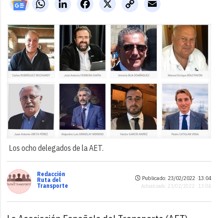
WhatsApp
LinkedIn
Facebook
X
Copy
Email
Link
Los ocho delegados de la AET.
Redacción
Publicado: 23/02/2022 ·
13:04
Ruta del
Transporte
Actualizado: 23/02/2022 · 13:04