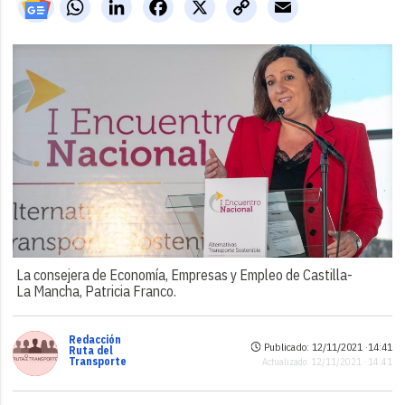
WhatsApp
LinkedIn
Facebook
X
Copy
Email
Link
La consejera de Economía, Empresas y Empleo de Castilla-
La Mancha, Patricia Franco.
Redacción
Publicado: 12/11/2021 ·
14:41
Ruta del
Transporte
Actualizado: 12/11/2021 · 14:41