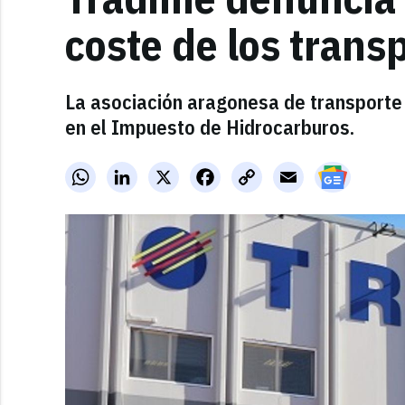
coste de los trans
La asociación aragonesa de transporte 
en el Impuesto de Hidrocarburos.
WhatsApp
LinkedIn
X
Facebook
Copy
Email
Link