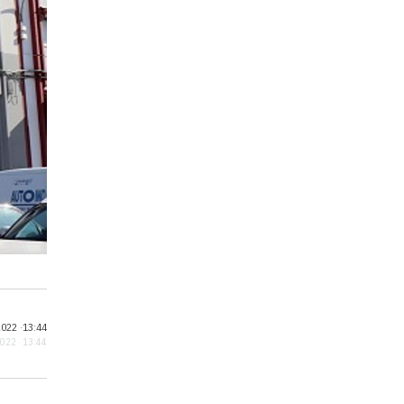
022 ·
13:44
2022 · 13:44