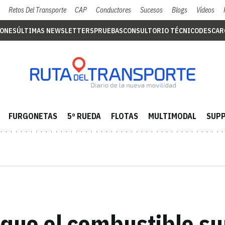
Retos Del Transporte
CAP
Conductores
Sucesos
Blogs
Vídeos
IONES
ÚLTIMAS NEWSLETTERS
PRUEBAS
CONSULTORIO TÉCNICO
DESCAR
FURGONETAS
5º RUEDA
FLOTAS
MULTIMODAL
SUPP
que el combustible su