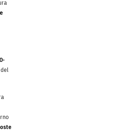
ura
ue
0-
 del
ra
erno
coste