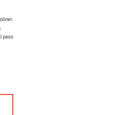
liner.
s
el peso