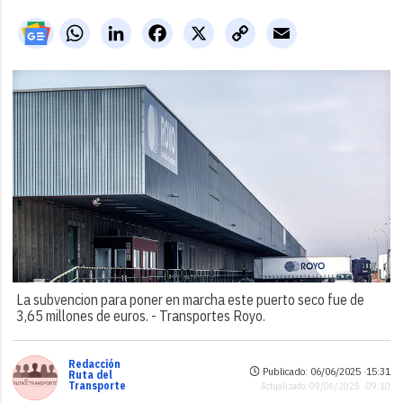
WhatsApp
LinkedIn
Facebook
X
Copy
Email
Link
La subvencion para poner en marcha este puerto seco fue de
3,65 millones de euros. -
Transportes Royo.
Redacción
Publicado: 06/06/2025 ·
15:31
Ruta del
Transporte
Actualizado: 09/06/2025 · 09:10