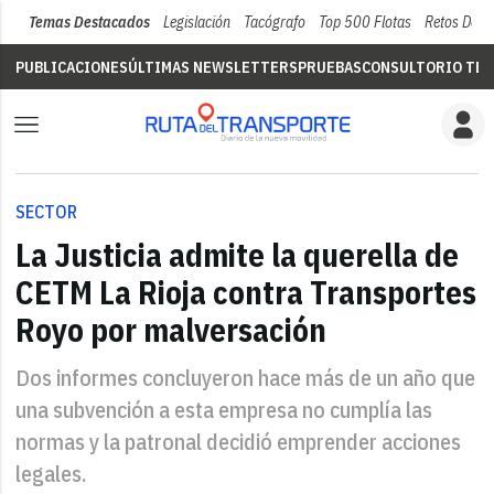
Temas Destacados
Legislación
Tacógrafo
Top 500 Flotas
Retos Del 
PUBLICACIONES
ÚLTIMAS NEWSLETTERS
PRUEBAS
CONSULTORIO TÉC
SECTOR
La Justicia admite la querella de
CETM La Rioja contra Transportes
Royo por malversación
Dos informes concluyeron hace más de un año que
una subvención a esta empresa no cumplía las
normas y la patronal decidió emprender acciones
legales.