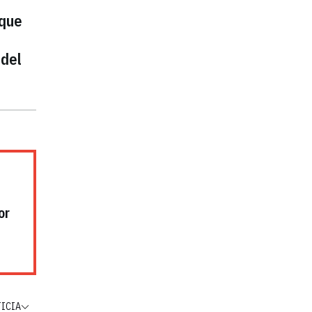
 que
 del
or
TICIA