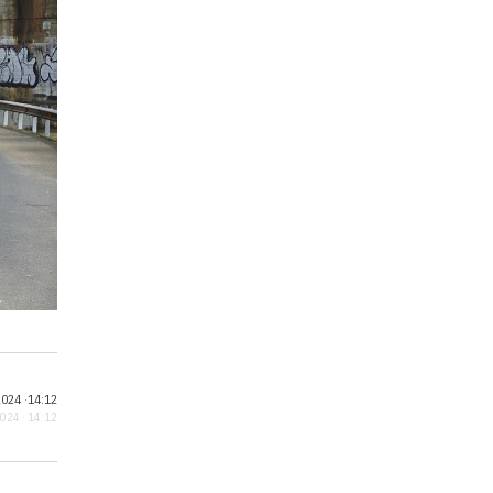
024 ·
14:12
2024 · 14:12