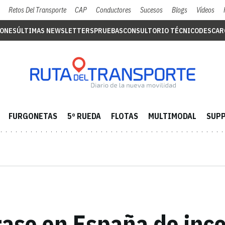
Retos Del Transporte
CAP
Conductores
Sucesos
Blogs
Vídeos
IONES
ÚLTIMAS NEWSLETTERS
PRUEBAS
CONSULTORIO TÉCNICO
DESCAR
FURGONETAS
5º RUEDA
FLOTAS
MULTIMODAL
SUPP
raso en España de inc