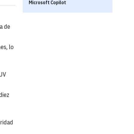
Microsoft Copilot
a de
es, lo
SUV
diez
uridad