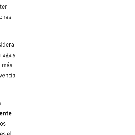
ter
uchas
sidera
rega y
n más
ivencia
a
rente
nos
es el