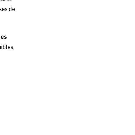
ses de
tes
ibles,