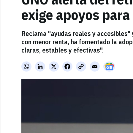
exige apoyos para 
Reclama "ayudas reales y accesibles" 
con menor renta, ha fomentado la adopci
claras, estables y efectivas".
WhatsApp
LinkedIn
X
Facebook
Copy
Email
Link