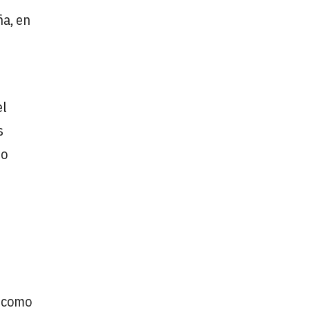
ña, en
el
s
lo
a como