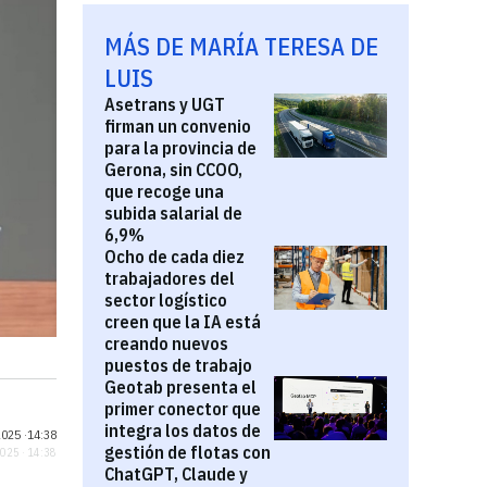
MÁS DE MARÍA TERESA DE
LUIS
Asetrans y UGT
firman un convenio
para la provincia de
Gerona, sin CCOO,
que recoge una
subida salarial de
6,9%
Ocho de cada diez
trabajadores del
sector logístico
creen que la IA está
creando nuevos
puestos de trabajo
Geotab presenta el
primer conector que
integra los datos de
025 ·
14:38
gestión de flotas con
2025 · 14:38
ChatGPT, Claude y