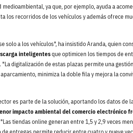
d medioambiental, ya que, por ejemplo, ayuda a acome
mita los recorridos de los vehículos y además ofrece m
se solo a los vehículos", ha insistido Aranda, quien con
escarga inteligentes
que optimicen los tiempos de ent
. "La digitalización de estas plazas permite una gestió
aparcamiento, minimiza la doble fila y mejora la conv
ctor es parte de la solución, aportando los datos de l
enor impacto ambiental del comercio electrónico f
 "Las tiendas online generan entre 1,5 y 2,9 veces me
 de entregas permite reducir entre cuatro y nueve vec