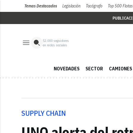
Temas Destacados
Legislación
Tacógrafo
Top 500 Flotas
PUBLICAC
52,000
seguidores
en redes sociales
NOVEDADES
SECTOR
CAMIONES
SUPPLY CHAIN
UNO alerta del ret