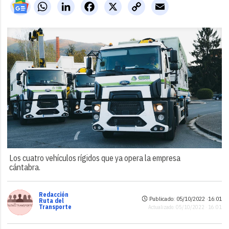
WhatsApp
LinkedIn
Facebook
X
Copy
Email
Link
Los cuatro vehículos rígidos que ya opera la empresa
cántabra.
Redacción
Publicado: 05/10/2022 ·
16:01
Ruta del
Transporte
Actualizado: 05/10/2022 · 16:01