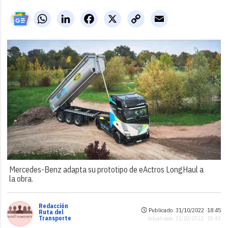
WhatsApp
LinkedIn
Facebook
X
Copy
Email
Link
Mercedes-Benz adapta su prototipo de eActros LongHaul a
la obra.
Redacción
Publicado: 31/10/2022 ·
18:45
Ruta del
Transporte
Actualizado: 31/10/2022 · 18:45