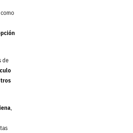
s como
opción
s de
ículo
etros
Viena
,
ntas