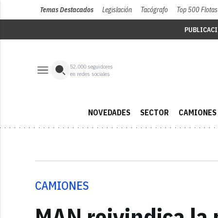
Temas Destacados
Legislación
Tacógrafo
Top 500 Flotas
PUBLICAC
52,000
seguidores
en redes sociales
NOVEDADES
SECTOR
CAMIONES
CAMIONES
MAN reivindica la 