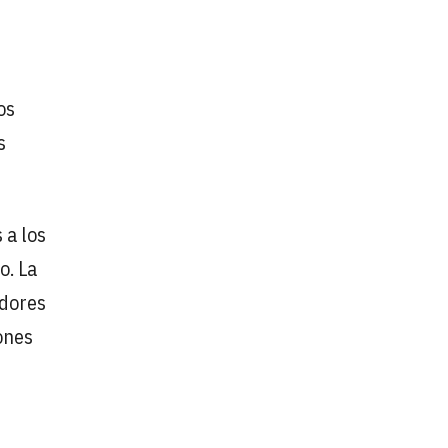
os
s
 a los
o. La
edores
ones