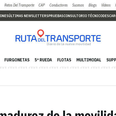
Retos Del Transporte
CAP
Conductores
Sucesos
Blogs
Vídeos
IONES
ÚLTIMAS NEWSLETTERS
PRUEBAS
CONSULTORIO TÉCNICO
DESCAR
FURGONETAS
5º RUEDA
FLOTAS
MULTIMODAL
SUPP
madurez de la movilid