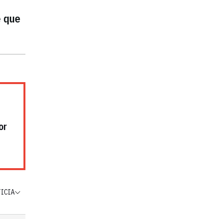
e que
or
TICIA