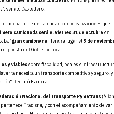
ue se tomen medidas concretas
. El transporte es mo
s", señaló Castellero.
n forma parte de un calendario de movilizaciones que
imera camionada será el viernes 31 de octubre
en
. La "
gran camionada"
tendrá lugar el
8 de noviemb
a respuesta del Gobierno foral.
ias y viables
sobre fiscalidad, peajes e infraestructur
Navarra necesita un transporte competitivo y seguro, y
ción", declaró Ezcurra.
Federación Nacional del Transporte Pymetrans
(Alia
e pertenece Tradisna, y con el acompañamiento de var
azaron hasta Navarra para mostrar su apoyo al secto