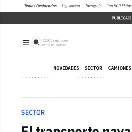
Temas Destacados
Legislación
Tacógrafo
Top 500 Flotas
PUBLICAC
52,000
seguidores
en redes sociales
NOVEDADES
SECTOR
CAMIONES
SECTOR
El transporte nava