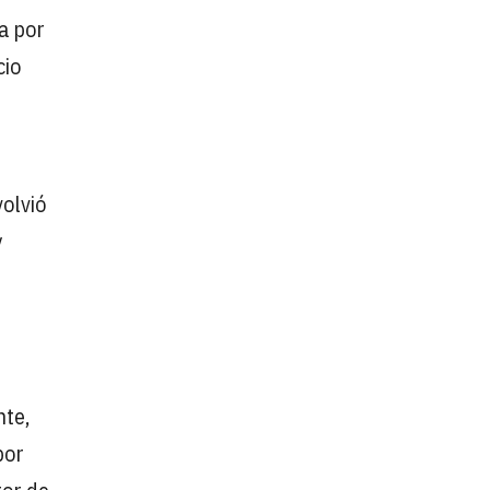
a por
cio
volvió
y
nte,
por