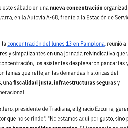
le este sábado en una
nueva concentración
organizad
arra, en la Autovía A-68, frente a la Estación de Servi
e la
concentración del lunes 13 en Pamplona
, reunió a
es y simpatizantes en una jornada reivindicativa que 
 concentración, los asistentes desplegaron pancartas 
con lemas que reflejan las demandas históricas del
s
, una
fiscalidad justa
,
infraestructuras seguras
y
neracional.
llero, presidente de Tradisna, e Ignacio Ezcurra, gere
tor que no se rinde". "No estamos aquí por gusto, sino 