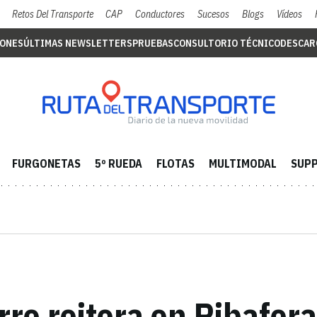
Retos Del Transporte
CAP
Conductores
Sucesos
Blogs
Vídeos
IONES
ÚLTIMAS NEWSLETTERS
PRUEBAS
CONSULTORIO TÉCNICO
DESCAR
FURGONETAS
5º RUEDA
FLOTAS
MULTIMODAL
SUPP
rro reitera en Ribafor