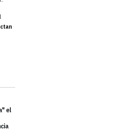
l
ctan
a" el
ncia