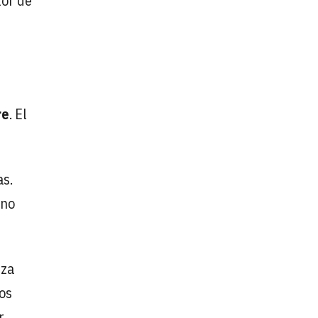
tor de
re
. El
as.
 no
nza
ios
r.