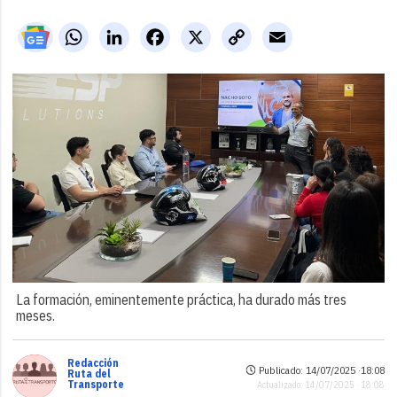
WhatsApp
LinkedIn
Facebook
X
Copy
Email
Link
La formación, eminentemente práctica, ha durado más tres
meses.
Redacción
Publicado: 14/07/2025 ·
18:08
Ruta del
Transporte
Actualizado: 14/07/2025 · 18:08