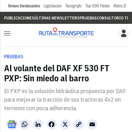
Temas Destacados
Legislación
Tacógrafo
Top 500 Flotas
Retos Del 
PUBLICACIONES
ÚLTIMAS NEWSLETTERS
PRUEBAS
CONSULTORIO TÉC
PRUEBAS
Al volante del DAF XF 530 FT
PXP: Sin miedo al barro
El PXP es la solución hidráulica propuesta por DAF
para mejorar la tracción de sus tractoras 4x2 en
terrenos con poca adherencia.
WhatsApp
LinkedIn
Facebook
X
Copy
Email
Link